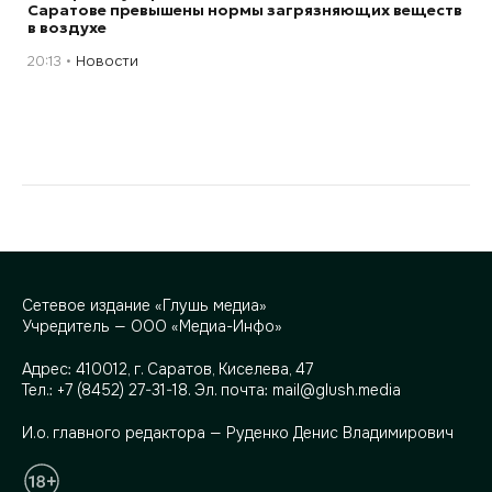
Саратове превышены нормы загрязняющих веществ
в воздухе
20:13
Новости
Сетевое издание «Глушь медиа»
Учредитель — ООО «Медиа-Инфо»
Адрес:
410012, г. Саратов, Киселева, 47
Тел.:
+7 (8452) 27-31-18
. Эл. почта:
mail@glush.media
И.о. главного редактора — Руденко Денис Владимирович