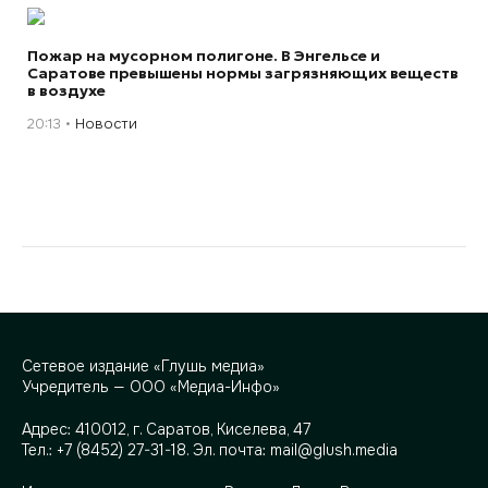
Пожар на мусорном полигоне. В Энгельсе и
Саратове превышены нормы загрязняющих веществ
в воздухе
20:13
Новости
Сетевое издание «Глушь медиа»
Учредитель — ООО «Медиа-Инфо»
Адрес:
410012, г. Саратов, Киселева, 47
Тел.:
+7 (8452) 27-31-18
. Эл. почта:
mail@glush.media