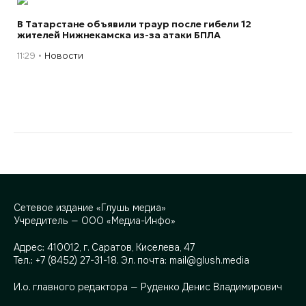
В Татарстане объявили траур после гибели 12
жителей Нижнекамска из-за атаки БПЛА
11:29
Новости
Сетевое издание «Глушь медиа»
Учредитель — ООО «Медиа-Инфо»
Адрес:
410012, г. Саратов, Киселева, 47
Тел.:
+7 (8452) 27-31-18
. Эл. почта:
mail@glush.media
И.о. главного редактора — Руденко Денис Владимирович