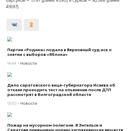
барсуков — 5797 (ранее 4590) и сурков — 42548 (ранее
41697).
Партия «Родина» подала в Верховный суд иск о
снятии с выборов «Яблока»
14:44
Новости
Дело саратовского вице-губернатора Исаева об
отказе проходить тест на опьянение после ДТП
рассмотрят в Волгоградской области
13:03
Новости
Пожар на мусорном полигоне. В Энгельсе и
Саратове превышены нормы загрязняющих веществ