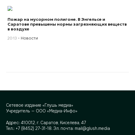
Пожар на мусорном полигоне. В Энгельсе и
Саратове превышены нормы загрязняющих веществ
в воздухе
20:13
Новости
Сетевое издание «Глушь медиа»
Учредитель — ООО «Медиа-Инфо»
Адрес:
410012, г. Саратов, Киселева, 47
Тел.:
+7 (8452) 27-31-18
. Эл. почта:
mail@glush.media