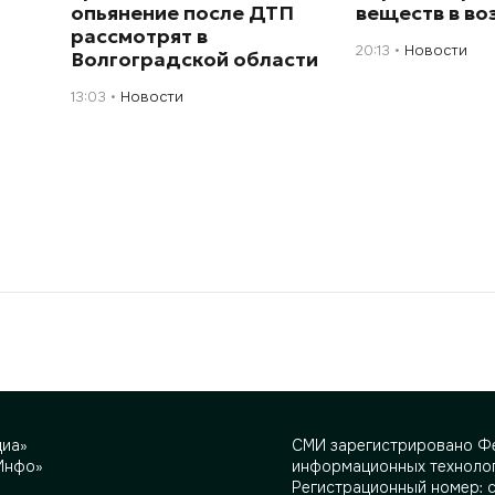
опьянение после ДТП
веществ в во
рассмотрят в
20:13
Новости
Волгоградской области
13:03
Новости
диа»
СМИ зарегистрировано Фе
Инфо»
информационных технолог
Регистрационный номер: 