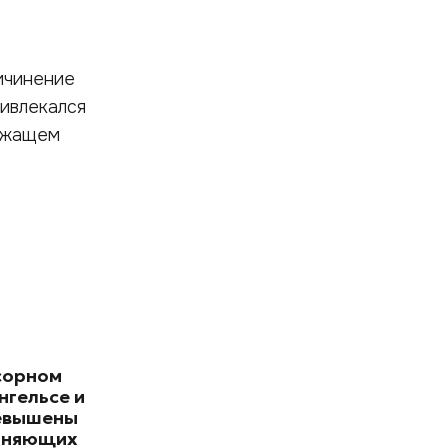
ичинение
ивлекался
лежащем
сорном
нгельсе и
евышены
зняющих