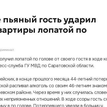
е пьяный гость ударил
вартиры лопатой по
Криминал
олучил лопатой по голове от своего гостя в ходе к
есс-служба ГУ МВД по Саратовской области.
ейских, в конце прошлого месяца 44-летний поте
ской распивал алкоголь со своим 46-летним знаком
вском районе. Через время у них случилась слове
их неприязненных отношений. В ходе ссоры гость с
ну в по голове. Потерпевшего увезли в больницу,