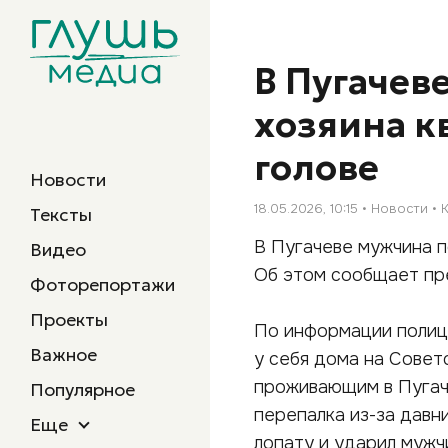
В Пугачев
хозяина к
голове
Новости
18.05.2026, 10:15
Новости
Тексты
В Пугачеве мужчина п
Видео
Об этом сообщает пр
Фоторепортажи
Проекты
По информации полиц
Важное
у себя дома на Совет
проживающим в Пугаче
Популярное
перепалка из-за давн
Еще
лопату и ударил мужчи