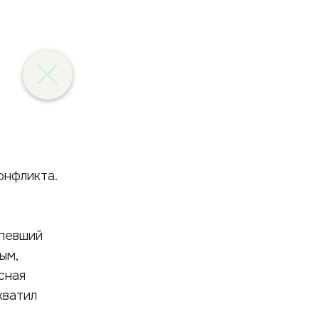
онфликта.
рпевший
ым,
сная
хватил