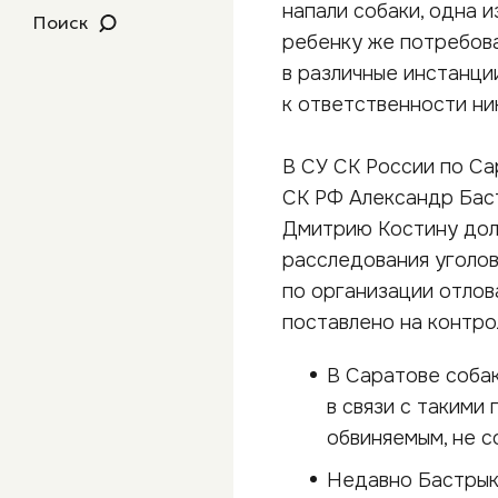
напали собаки, одна и
Поиск
ребенку же потребова
в различные инстанци
к ответственности ни
В СУ СК России по Са
СК РФ Александр Бас
Дмитрию Костину доло
расследования уголов
по организации отлов
поставлено на контро
В Саратове соба
в связи с такими
обвиняемым, не с
Недавно Бастры