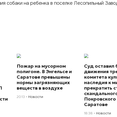
ия собаки на ребенка в поселке Лесопильный Заво
Пожар на мусорном
Суд оставил 
полигоне. В Энгельсе и
движения тр
Саратове превышены
комитета кул
нормы загрязняющих
наследия к 
П
веществ в воздухе
прекратить с
скандального
20:13
Новости
сти
Покровского 
Саратове
18:38
Новости