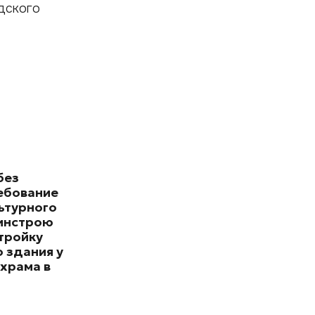
дского
без
ебование
ьтурного
минстрою
тройку
 здания у
храма в