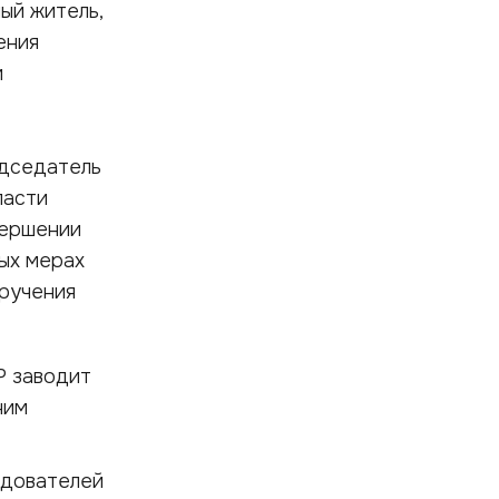
ный житель,
ения
и
едседатель
ласти
вершении
мых мерах
оручения
Р заводит
ним
едователей