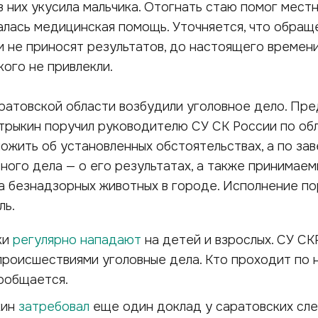
з них укусила мальчика. Отогнать стаю помог мест
лась медицинская помощь. Уточняется, что обращ
и не приносят результатов, до настоящего времен
кого не привлекли.
ратовской области возбудили уголовное дело. Пр
трыкин поручил руководителю СУ СК России по об
жить об установленных обстоятельствах, а по за
ного дела — о его результатах, а также принимае
а безнадзорных животных в городе. Исполнение п
ль.
ки
регулярно нападают
на детей и взрослых. СУ СК
 происшествиями уголовные дела. Кто проходит по 
ообщается.
кин
затребовал
еще один доклад у саратовских сл