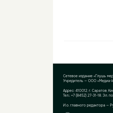
Сетевое издание «Глушь ме
Учредитель — ООО «Медиа-
Адрес:
410012, г. Саратов, Ки
Тел.:
+7 (8452) 27-31-18
. Эл. п
И.о. главного редактора — 