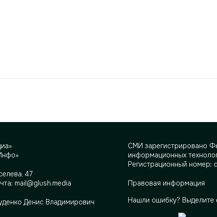
диа»
СМИ зарегистрировано Фе
Инфо»
информационных технолог
Регистрационный номер: 
селева, 47
очта:
mail@glush.media
Правовая информация
Нашли ошибку? Выделите 
Руденко Денис Владимирович