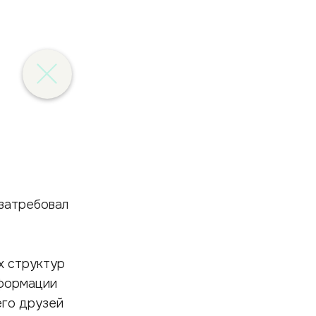
 затребовал
х структур
нформации
его друзей