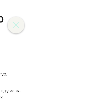
0
тур,
году из-за
ых