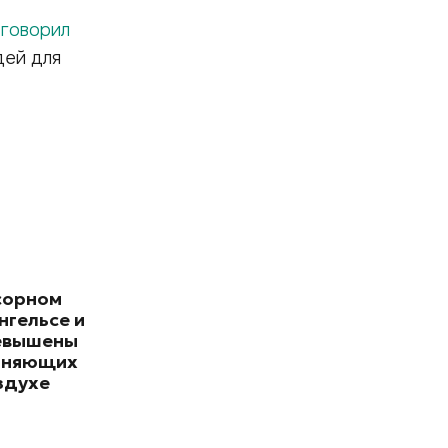
в
говорил
дей для
сорном
нгельсе и
евышены
зняющих
здухе