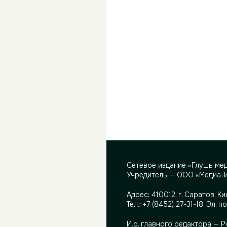
Сетевое издание «Глушь ме
Учредитель — ООО «Медиа-
Адрес:
410012, г. Саратов, Ки
Тел.:
+7 (8452) 27-31-18
. Эл. п
И.о. главного редактора — 