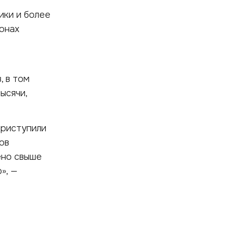
ики и более
онах
, в том
ысячи,
Приступили
ов
ено свыше
», —