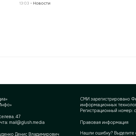
13:03
Новости
диа»
СМИ зарегистрировано Фе
Инфо»
информационных технолог
Регистрационный номер: 
селева, 47
очта:
mail@glush.media
Правовая информация
Нашли ошибку? Выделите 
Руденко Денис Владимирович