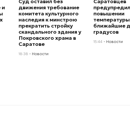
Суд оставил без
Саратовцев
 и
движения требование
предупредил
ы
комитета культурного
повышении
х
наследия к минстрою
температуры
прекратить стройку
ближайшие д
скандального здания у
градусов
Покровского храма в
15:44
Новости
Саратове
18:38
Новости