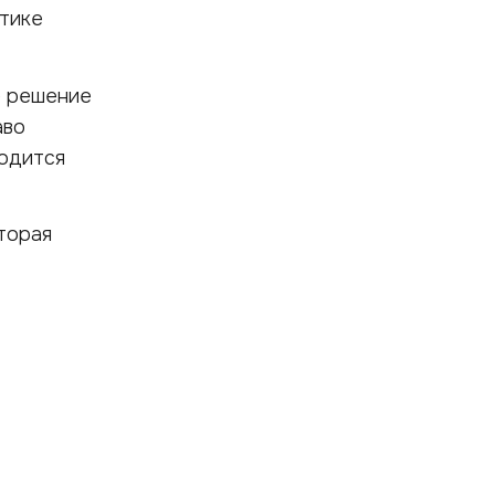
итике
е решение
аво
ходится
оторая