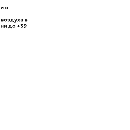
и о
 воздуха в
ни до +39