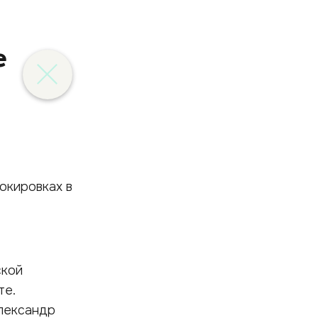
е
ской
те.
лександр