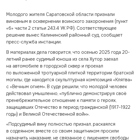
Молодого жителя Саратовской области признали
виновным в осквернении воинского захоронения (пункт
«б» части 2 статьи 243.4 УК РФ). Соответствующее
решение вынес Калининский районный суд, сообщает
пресс-служба инстанции.
В материалах дела говорится, что осенью 2025 года 20-
летний ранее судимый юноша из села Хутор заехал
на автомобиле в городской сквер и проехал
по выложенной тротуарной плиткой территории братской
могилы, где находится скульптурная композиция «Клятва»
с «Вечным огнем». В суде решили, что молодой человек
действовал умышленно, «публично демонстрируя своё
пренебрежительное отношение к памяти о героях,
защищавших Отечество в период гражданской (1917–1922
годы) и Великой Отечественной войн».
«Подсудимый вину полностью признал, раскаялся
в содеянном, вместе со своим защитником просили
назначить наказание, не связанное с лишением свободы