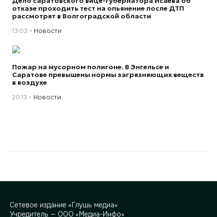
Дело саратовского вице-губернатора Исаева об
отказе проходить тест на опьянение после ДТП
рассмотрят в Волгоградской области
13:03
Новости
Пожар на мусорном полигоне. В Энгельсе и
Саратове превышены нормы загрязняющих веществ
в воздухе
20:13
Новости
Сетевое издание «Глушь медиа»
Учредитель — ООО «Медиа-Инфо»